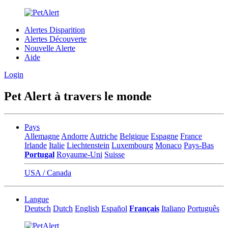
Alertes Disparition
Alertes Découverte
Nouvelle Alerte
Aide
Login
Pet Alert à travers le monde
Pays
Allemagne
Andorre
Autriche
Belgique
Espagne
France
Irlande
Italie
Liechtenstein
Luxembourg
Monaco
Pays-Bas
Portugal
Royaume-Uni
Suisse
USA / Canada
Langue
Deutsch
Dutch
English
Español
Français
Italiano
Português