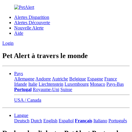
Alertes Disparition
Alertes Découverte
Nouvelle Alerte
Aide
Login
Pet Alert à travers le monde
Pays
Allemagne
Andorre
Autriche
Belgique
Espagne
France
Irlande
Italie
Liechtenstein
Luxembourg
Monaco
Pays-Bas
Portugal
Royaume-Uni
Suisse
USA / Canada
Langue
Deutsch
Dutch
English
Español
Français
Italiano
Português