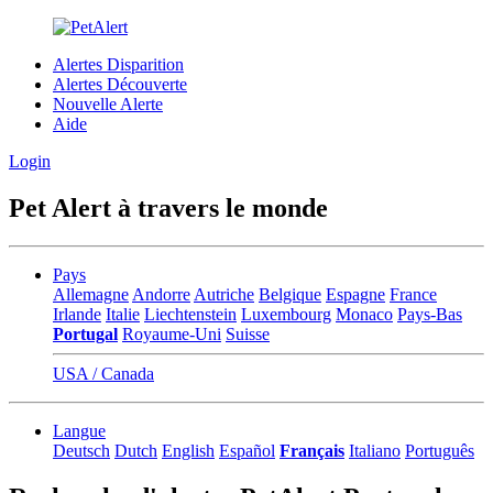
Alertes Disparition
Alertes Découverte
Nouvelle Alerte
Aide
Login
Pet Alert à travers le monde
Pays
Allemagne
Andorre
Autriche
Belgique
Espagne
France
Irlande
Italie
Liechtenstein
Luxembourg
Monaco
Pays-Bas
Portugal
Royaume-Uni
Suisse
USA / Canada
Langue
Deutsch
Dutch
English
Español
Français
Italiano
Português